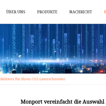
ÜBER UNS
PRODUKTE
NACHRICHT
Kühler
Ventilatorkonvektor
Wärmepumpe
HVAC-Ersatzteile
Lüftungsgerät
Ventilator mit
Energierückgewinnung
rkühlers für Ihren CO2-Laserschneider
Fan Coil EC
Wandventilatorkonvektor
Monport vereinfacht die Auswahl 
Kanalgebläsekonvektor