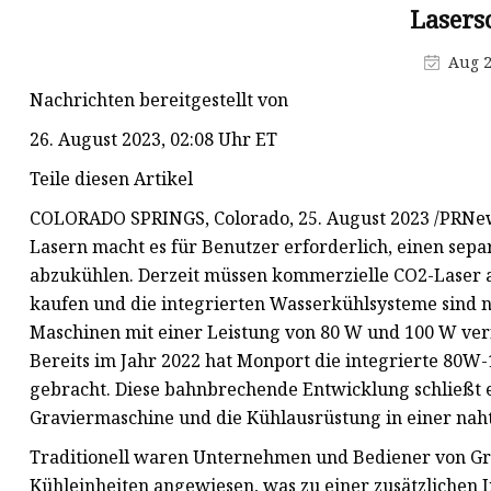
Lasers
Deckenventilatorkonvektor
Aug 2
Kassetten-Gebläsekonvektor
Nachrichten bereitgestellt von
Universal-Gebläsekonvektor
26. August 2023, 02:08 Uhr ET
Teile diesen Artikel
COLORADO SPRINGS, Colorado, 25. August 2023 /PRNew
Lasern macht es für Benutzer erforderlich, einen sep
abzukühlen. Derzeit müssen kommerzielle CO2-Laser a
kaufen und die integrierten Wasserkühlsysteme sind n
Maschinen mit einer Leistung von 80 W und 100 W ver
Bereits im Jahr 2022 hat Monport die integrierte 80
gebracht. Diese bahnbrechende Entwicklung schließt e
Graviermaschine und die Kühlausrüstung in einer nahtl
Traditionell waren Unternehmen und Bediener von Gr
Kühleinheiten angewiesen, was zu einer zusätzlichen In