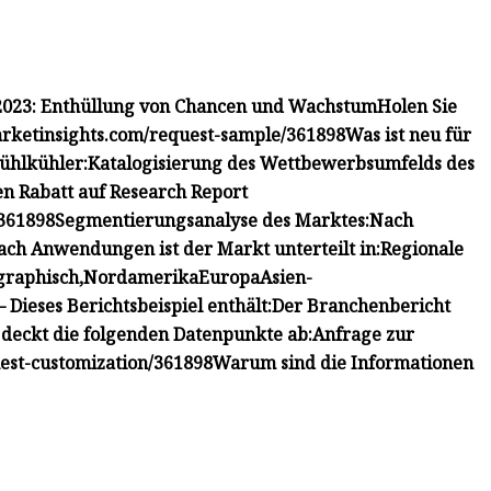
 2023: Enthüllung von Chancen und Wachstum
Holen Sie
rketinsights.com/request-sample/361898
Was ist neu für
ühlkühler:
Katalogisierung des Wettbewerbsumfelds des
en Rabatt auf Research Report
/361898
Segmentierungsanalyse des Marktes:
Nach
ach Anwendungen ist der Markt unterteilt in:
Regionale
raphisch,
Nordamerika
Europa
Asien-
– Dieses Berichtsbeispiel enthält:
Der Branchenbericht
deckt die folgenden Datenpunkte ab:
Anfrage zur
est-customization/361898
Warum sind die Informationen