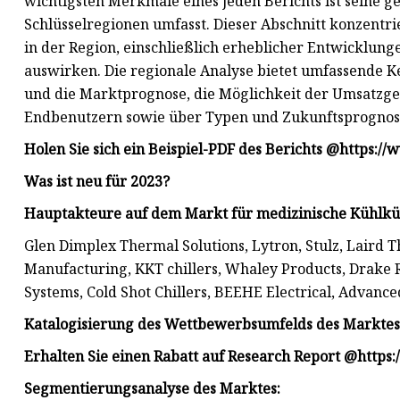
wichtigsten Merkmale eines jeden Berichts ist seine g
Schlüsselregionen umfasst. Dieser Abschnitt konzentri
in der Region, einschließlich erheblicher Entwicklun
auswirken. Die regionale Analyse bietet umfassende K
und die Marktprognose, die Möglichkeit der Umsatzg
Endbenutzern sowie über Typen und Zukunftsprognos
Holen Sie sich ein Beispiel-PDF des Berichts @
https://
Was ist neu für 2023?
Hauptakteure auf dem Markt für medizinische Kühlkü
Glen Dimplex Thermal Solutions, Lytron, Stulz, Laird 
Manufacturing, KKT chillers, Whaley Products, Drake R
Systems, Cold Shot Chillers, BEEHE Electrical, Advance
Katalogisierung des Wettbewerbsumfelds des Marktes 
Erhalten Sie einen Rabatt auf Research Report @
https
Segmentierungsanalyse des Marktes: