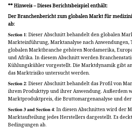
** Hinweis – Dieses Berichtsbeispiel enthält:
Der Branchenbericht zum globalen Markt für medizin
ab:
𝐒𝐞𝐜𝐭𝐢𝐨𝐧 𝟏: Dieser Abschnitt behandelt den globale
Markteinführung, Marktanalyse nach Anwendungen, T
globalen Marktbranche gehören Nordamerika, Europa, 
und Afrika. In diesem Abschnitt werden Branchenstati
Kühlungskühler vorgestellt. Die Marktdynamik gibt an,
das Marktrisiko untersucht werden.
𝐒𝐞𝐜𝐭𝐢𝐨𝐧 𝟐: Dieser Abschnitt behandelt das Profil v
ihrem Produkttyp und ihrer Anwendung. Außerdem we
Marktproduktpreis, die Bruttomargenanalyse und der An
𝐒𝐞𝐜𝐭𝐢𝐨𝐧 𝟑 𝐚𝐧𝐝 𝐒𝐞𝐜𝐭𝐢𝐨𝐧 𝟒: In diesen Abschnitt
Marktaufteilung jedes Herstellers dargestellt. Es dec
Bedingungen ab.