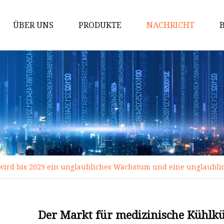
ÜBER UNS
PRODUKTE
NACHRICHT
Kühler
Ventilatorkonvektor
Wärmepumpe
HVAC-Ersatzteile
Lüftungsgerät
Ventilator mit
Energierückgewinnung
wird bis 2029 ein unglaubliches Wachstum und eine unglaubli
Fan Coil EC
Wandventilatorkonvektor
Der Markt für medizinische Kühlkü
Kanalgebläsekonvektor