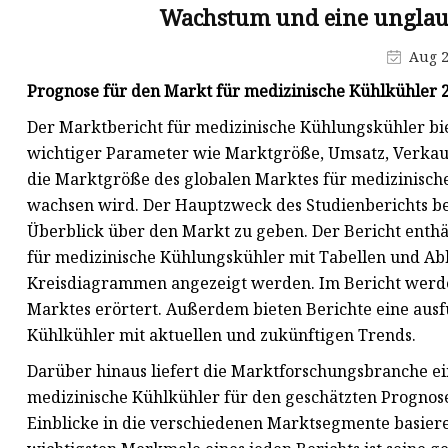
Wachstum und eine unglau
Deckenventilatorkonvektor
Aug 2
Kassetten-Gebläsekonvektor
Prognose für den Markt für medizinische Kühlkühler
Universal-Gebläsekonvektor
Der Marktbericht für medizinische Kühlungskühler bi
wichtiger Parameter wie Marktgröße, Umsatz, Verkaufs
die Marktgröße des globalen Marktes für medizinisch
wachsen wird. Der Hauptzweck des Studienberichts be
Überblick über den Markt zu geben. Der Bericht enthäl
für medizinische Kühlungskühler mit Tabellen und A
Kreisdiagrammen angezeigt werden. Im Bericht werde
Marktes erörtert. Außerdem bieten Berichte eine ausf
Kühlkühler mit aktuellen und zukünftigen Trends.
Darüber hinaus liefert die Marktforschungsbranche ein
medizinische Kühlkühler für den geschätzten Prognose
Einblicke in die verschiedenen Marktsegmente basier