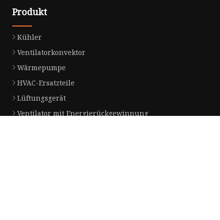
Produkt
Kühler
Ventilatorkonvektor
Wärmepumpe
HVAC-Ersatzteile
Lüftungsgerät
Ventilator mit Energierückgewinnung
Fan Coil EC
Wandventilatorkonvektor
Kanalgebläsekonvektor
Deckenventilatorkonvektor
Partnerfirma