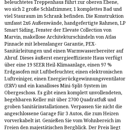
beleuchtetes Treppenhaus führt zur oberen Ebene,
wo sich 2 große Schlafzimmer, 1 komplettes Bad und
viel Stauraum im Schrank befinden. Die Konstruktion
umfasst 2x6 Außenwände, handgefertigte Rahmen, LP
Smart Siding, Fenster der Elevate Collection von
Marvin, makellose Architekturschindeln von Atlas
Pinnacle mit lebenslanger Garantie, PEX-
Sanitärleitungen und einen Warmwasserbereiter auf
Abruf. Dieses äußerst energieeffiziente Haus verfügt
über eine 19 SEER Heil-Klimaanlage, einen 97 %
Erdgasofen mit Luftbefeuchter, einen elektronischen
Luftreiniger, einen Energierückgewinnungsventilator
(ERV) und ein kanalloses Mini-Split-System im
Obergeschoss. Es gibt einen komplett unvollendeten,
begehbaren Keller mit über 2700 Quadratfuß und
groben Sanitärinstallationen. Verpassen Sie nicht die
angeschlossene Garage für 3 Autos, die zum Heizen
vorverkabelt ist. Genießen Sie vom Wohnbereich im
Freien den majestätischen Bergblick. Der Preis liegt